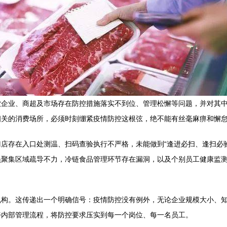
饮企业、商超及市场存在防控措施落实不到位、管理松懈等问题，并对其
相关的消费场所，必须时刻绷紧疫情防控这根弦，绝不能有丝毫麻痹和懈
店存在入口处测温、扫码查验执行不严格，未能做到“逢进必扫、逢扫必
员聚集区域疏导不力，冷链食品管理环节存在漏洞，以及个别员工健康监
机构。这传递出一个明确信号：疫情防控没有例外，无论企业规模大小、
善内部管理流程，将防控要求压实到每一个岗位、每一名员工。