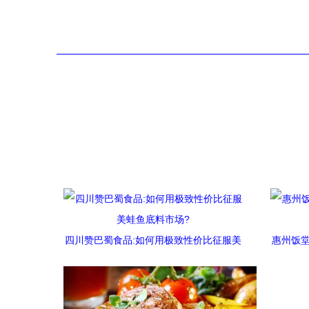
四川赞巴蜀食品:如何用极致性价比征服美
惠州饭堂
蛙鱼底料市场?