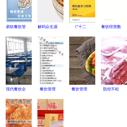
易软餐饮管
解码众生源
《"十二
餐饮经营数
理系统试用
餐饮 从产
五"职业教
据管理与分
版下载与使
品到管理的
育国家规划
析决策纲要
用指南
真实面纱
教材:餐饮
服务与管理
(第3版)》
李贤政【摘
要 书评 试
现代餐饮企
餐饮管理
餐饮管理
防控不松
读】图书
业管理 精
5+1核心技
从概念到实
懈！北京多
细化与标准
能特训 打
践的全面指
家知名餐饮
化并进
造卓越运营
南
商超因管理
与管理能力
疏漏被点名