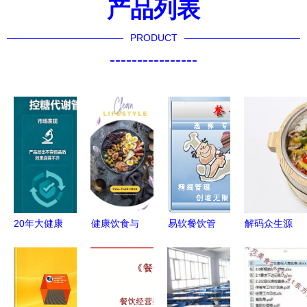
产品列表
PRODUCT
----------------
20年大健康
健康饮食与
易软餐饮管
解码众生源
工厂的控糖
数字美学
理系统试用
餐饮 从产
食品有什么
打造完美膳
版下载与使
品到管理的
不一样
食管理UI设
用指南
真实面纱
计