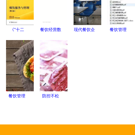
《"十二
餐饮经营数
现代餐饮企
餐饮管理
五"职业教
据管理与分
业管理 精
5+1核心技
育国家规划
析决策纲要
细化与标准
能特训 打
教材:餐饮
化并进
造卓越运营
服务与管理
与管理能力
(第3版)》
李贤政【摘
要 书评 试
餐饮管理
防控不松
读】图书
从概念到实
懈！北京多
践的全面指
家知名餐饮
南
商超因管理
疏漏被点名