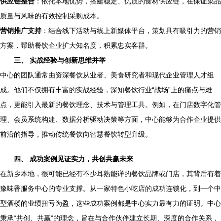
供应链整合
：依托本地优势，搭建稳定、优质的食材供应链，在保证菜品
质量与风味的有效控制采购成本。
营销推广支持
：结合线下活动与线上新媒体平台，策划具有吸引力的营销
方案，帮助餐饮企业扩大知名度，积累忠实客群。
三、 实战经验与创新思维并举
中心的团队通常由资深餐饮从业者、美食研究者和现代企业管理人才组
成。他们不仅拥有丰富的实战经验，深知餐饮行业“战场”上的痛点与难
点，更能引入最新的餐饮理念、技术与管理工具。例如，在门店数字化管
理、会员系统构建、数据分析驱动决策等方面，中心能够为合作企业提供
前沿的指导，推动传统餐饮向智慧餐饮转型升级。
四、 成功案例见证实力，共创共赢未来
在新乡本地，很可能已经有不少耳熟能详的餐饮品牌或门店，其背后有着
豫味香服务中心的专业支撑。从一家特色小吃店的成功连锁化，到一个中
型酒楼的业绩扭亏为盈，这些成功案例都是中心实力最有力的证明。中心
秉承“共创、共赢”的理念，旨在与合作伙伴建立长期、深度的合作关系，